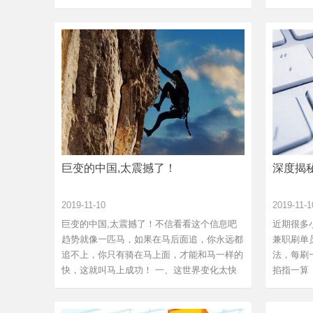
上从来...
民规模达..
巨变的中国,太震撼了！
深度揭
2019-11-10
2019-11-1
巨变的中国,太震撼了！不信看看这个信息吧
近期很多
趋势就像一匹马，如果在马后面追，你永远都
兼职刷单
追不上，你只有骑在马上面，才能和马一样的
法，每刷
快，这就叫马上成功！ 一、这世界变化太快
掐指一算，
了...