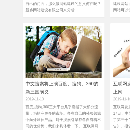
自己的门面，那么做网站建设的意义何在呢？
建设网站 
新乡网站建设有限公司来分析...
网站可以
真正...
中文搜索将上演百度、搜狗、360的
互联网
新三国演义
上网
2019-11-10
2019-11-1
百度,搜狗,360三大平台几乎囊括了大部分流
互联网发
量，为抢夺更多的市场。多在自己的强项领域
17日，中
中向外延伸产品。对于搜索引擎都各自有着不
了第三十
同的优劣势，我们来具体看一下。 互联网网
告》。报