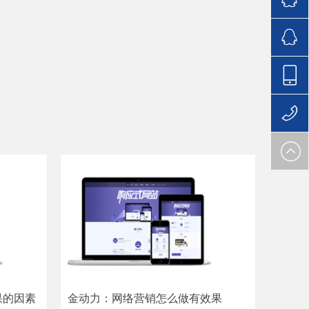
166693
166693
138-
0373-
138-
3721
0373-
3721
果的因素
金动力：网络营销怎么做有效果