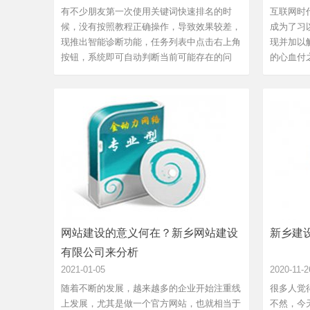
有不少朋友第一次使用关键词快速排名的时
互联网时
候，没有按照教程正确操作，导致效果较差，
成为了习
现推出智能诊断功能，任务列表中点击右上角
现并加以
按钮，系统即可自动判断当前可能存在的问
的心血付
题。网站seo系统会对以下情况进行提示：充
致命打击
足的收录基础是快排的稳定的保障，有些同学
看网络推
刚刚收录首页，就拿去做排名，最后可能反而
的流量攻
效果不好，详细说明请看文章...
使用大量数
网站建设的意义何在？新乡网站建设
新乡建
有限公司来分析
2021-01-05
2020-11-2
随着不断的发展，越来越多的企业开始注重线
很多人觉
上发展，尤其是做一个官方网站，也就相当于
不然，今