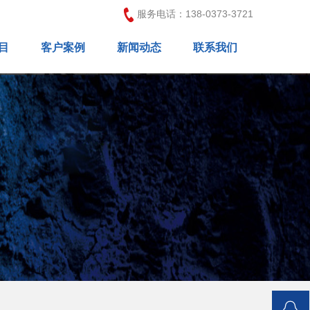
服务电话：138-0373-3721
目
客户案例
新闻动态
联系我们
EO
营销型网站案例
方案
建设
自适应网站案例
公司新闻
装修
视频营销案例
行业新闻
营销
网店装修案例
软件
百度爱采购案例
平台
整站优化案例
推广
采购