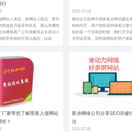
同行
3
2022-10-14
做网站人来说，新网站上线后，更关
相信在互联网中很多新乡网站建设
何快速提升收录和排名，那么有哪些
样的经历，用户借助某种搜索引擎
新乡网络推广公司来解答从长尾词入
站的某一个页面的时候，刚打开没
词的竞争相对不那么激烈，比如
关闭该页面，说明该网站的用户体
这个词，可以从“西瓜的营养价
差，而一个网站能够运营成功与和
西瓜怎么吃”开始加上其他方面的长尾
密不可分的关系，如果没有好的运
些词为主词赢得流量和积累的信息。
针，不能防止一些影响运营效果因
不做，上去就做...
话，那么必然不会取得很好...
广厂家带您了解黑客入侵网站
新乡网络公司分享SEO关键
哪些？
法
2
2021-07-05