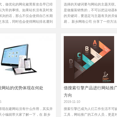
代，做优化的网化被黑客攻击早已经
选择的关键词要与网站的主题关联
以为常的事情。如果站长没有及时发
是做服装销售的，不可以把运动器
解决的话，那么不仅会使得自己长期
的关键词，要选定与主题有关的关
之东流，同时也会使得网站排名遭到
易， 新乡网络公司 分享了一些方法
。那么，黑客入侵网站形式有哪些？
的选...
广厂家的小编为大家总结。目前常见
击方式主要有两种，一种是直接通过
据包进行轰...
设网站的优势体现在何处
借搜索引擎产品进行网站推
方向
6
2019-11-10
得现在建网站没有什么作用，其实并
搜索引擎已成为人们工作生活不可
天小编就带大家了解一下，在 新乡
工具，网站推广的工作人员，更是