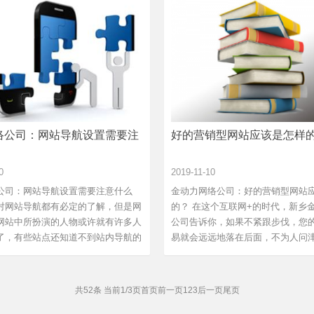
络公司：网站导航设置需要注
好的营销型网站应该是怎样
0
2019-11-10
公司：网站导航设置需要注意什么
金动力网络公司：好的营销型网站
对网站导航都有必定的了解，但是网
的？ 在这个互联网+的时代，新乡
网站中所扮演的人物或许就有许多人
公司告诉你，如果不紧跟步伐，您
了，有些站点还知道不到站内导航的
易就会远远地落在后面，不为人问
企...
共52条 当前1/3页
首页
前一页
1
2
3
后一页
尾页