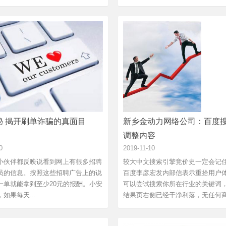
.
行业...
秘 揭开刷单诈骗的真面目
新乡金动力网络公司：百度
调整内容
0
2019-11-10
小伙伴都反映说看到网上有很多招聘
较大中文搜索引擎竞价史一定会记
员的信息。按照这些招聘广告上的说
百度李彦宏发内部信表示重拾用户
一单就能拿到至少20元的报酬。小安
可以尝试搜索你所在行业的关键词
如果每天...
结果页右侧已经干净利落，无任何商业