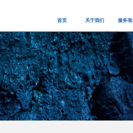
首页
关于我们
服务项
公司简介
网站S
企业文化
网站
公司位置
网店
打款账号
短视频
企业风采
营销
服务承诺
祥云
人力资源
外贸
资质荣誉
百度爱