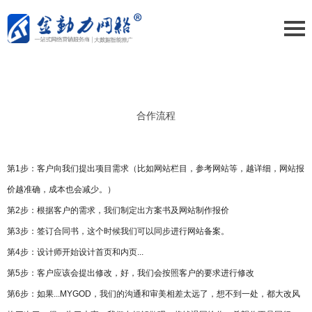
合作流程
第1步：客户向我们提出项目需求（比如网站栏目，参考网站等，越详细，网站报
价越准确，成本也会减少。）
第2步：根据客户的需求，我们制定出方案书及网站制作报价
第3步：签订合同书，这个时候我们可以同步进行网站备案。
第4步：设计师开始设计首页和内页...
第5步：客户应该会提出修改，好，我们会按照客户的要求进行修改
第6步：如果...MYGOD，我们的沟通和审美相差太远了，想不到一处，都大改风